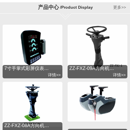
着开拓进取的精神，引进国外先进技术，以市场为导
产品中心
/Product Display
更多>>
向不断地发展。公司秉承“锐意创新追求卓越”的经营理
念，以“质量第一，用户至上”为宗旨，建立了完善的产
品销售和服务体系。公司视质量如生命，本着“质量第
一、管理为先、信誉至上、共谋发展”为经营理念，以
不断提高制造技术水平为己任，以创国内同行业先进
企业、并达到世界水平为目标，求实进取，坚持创
新，谋求共同发展。多年来我司以完善的质量保证体
系和优质的售后服务体系奠定了企业发展基础，在同
行业中享有很高的信誉。
7寸手掌式彩屏仪表…
ZZ-FXZ-09A方向机…
详情>>
详情>>
ZZ-FXZ-08A方向机…