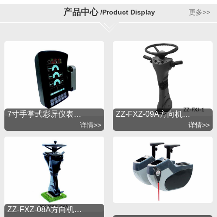
着开拓进取的精神，引进国外先进技术，以市场为导
产品中心
/Product Display
更多>>
向不断地发展。公司秉承“锐意创新追求卓越”的经营理
念，以“质量第一，用户至上”为宗旨，建立了完善的产
品销售和服务体系。公司视质量如生命，本着“质量第
一、管理为先、信誉至上、共谋发展”为经营理念，以
不断提高制造技术水平为己任，以创国内同行业先进
企业、并达到世界水平为目标，求实进取，坚持创
新，谋求共同发展。多年来我司以完善的质量保证体
系和优质的售后服务体系奠定了企业发展基础，在同
行业中享有很高的信誉。
7寸手掌式彩屏仪表…
ZZ-FXZ-09A方向机…
详情>>
详情>>
ZZ-FXZ-08A方向机…