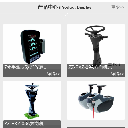
着开拓进取的精神，引进国外先进技术，以市场为导
产品中心
/Product Display
更多>>
向不断地发展。公司秉承“锐意创新追求卓越”的经营理
念，以“质量第一，用户至上”为宗旨，建立了完善的产
品销售和服务体系。公司视质量如生命，本着“质量第
一、管理为先、信誉至上、共谋发展”为经营理念，以
不断提高制造技术水平为己任，以创国内同行业先进
企业、并达到世界水平为目标，求实进取，坚持创
新，谋求共同发展。多年来我司以完善的质量保证体
系和优质的售后服务体系奠定了企业发展基础，在同
行业中享有很高的信誉。
7寸手掌式彩屏仪表…
ZZ-FXZ-09A方向机…
详情>>
详情>>
ZZ-FXZ-08A方向机…