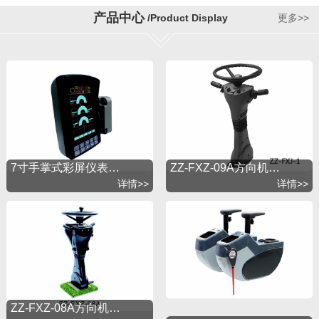
着开拓进取的精神，引进国外先进技术，以市场为导
产品中心
/Product Display
更多>>
向不断地发展。公司秉承“锐意创新追求卓越”的经营理
念，以“质量第一，用户至上”为宗旨，建立了完善的产
品销售和服务体系。公司视质量如生命，本着“质量第
一、管理为先、信誉至上、共谋发展”为经营理念，以
不断提高制造技术水平为己任，以创国内同行业先进
企业、并达到世界水平为目标，求实进取，坚持创
新，谋求共同发展。多年来我司以完善的质量保证体
系和优质的售后服务体系奠定了企业发展基础，在同
行业中享有很高的信誉。
7寸手掌式彩屏仪表…
ZZ-FXZ-09A方向机…
详情>>
详情>>
ZZ-FXZ-08A方向机…