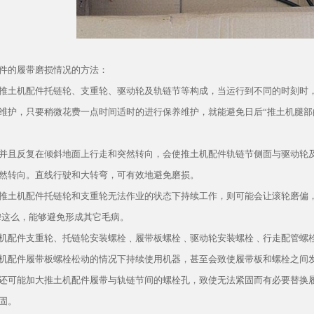
件的履带磨损情况的方法：
推土机配件托链轮、支重轮、驱动轮及轨链节等构成，当运行到不同的时刻时
维护，只要稍微花费一点时间适时的进行保养维护，就能避免日后“推土机腿部
并且反复在倾斜地面上行走和突然转向，会使推土机配件轨链节侧面与驱动轮
然转向。直线行驶和大转弯，可有效地避免磨损。
推土机配件托链轮和支重轮无法作业的状态下持续工作，则可能会让滚轮磨偏
!这么，能够避免形成其它毛病。
机配件支重轮、托链轮安装螺栓﹑履带板螺栓﹑驱动轮安装螺栓﹑行走配管螺
机配件履带板螺栓松动的情况下持续使用机器，甚至会致使履带板和螺栓之间
还可能加大推土机配件履带与轨链节间的螺栓孔，致使无法紧固而有必要替换
固。