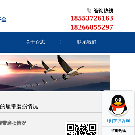
18553726163
齐全
18266855297
关于众志
联系我们
件的履带磨损情况
QQ在线咨询
履带磨损情况
咨询热线